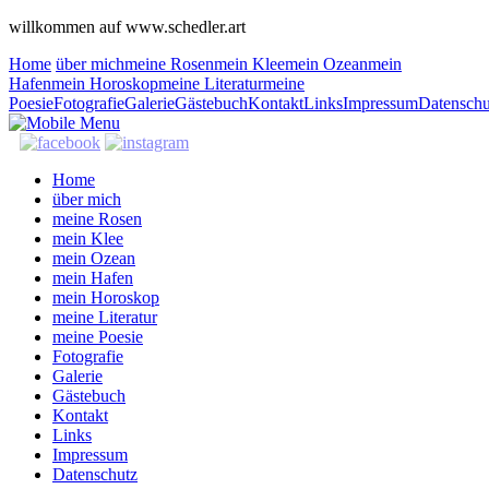
willkommen auf www.schedler.art
Home
über mich
meine Rosen
mein Klee
mein Ozean
mein
Hafen
mein Horoskop
meine Literatur
meine
Poesie
Fotografie
Galerie
Gästebuch
Kontakt
Links
Impressum
Datenschu
Home
über mich
meine Rosen
mein Klee
mein Ozean
mein Hafen
mein Horoskop
meine Literatur
meine Poesie
Fotografie
Galerie
Gästebuch
Kontakt
Links
Impressum
Datenschutz