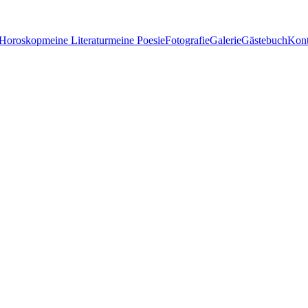
 Horoskop
meine Literatur
meine Poesie
Fotografie
Galerie
Gästebuch
Kont