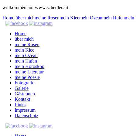
willkommen auf www.schedler.art
Home
über mich
meine Rosen
mein Klee
mein Ozean
mein Hafen
mein
Home
über mich
meine Rosen
mein Klee
mein Ozean
mein Hafen
mein Horoskop
meine Literatur
meine Poesie
Fotografie
Galerie
Gästebuch
Kontakt
Links
Impressum
Datenschutz